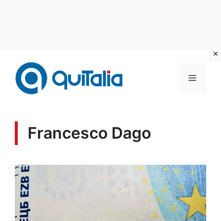
Vai
al
MENU
contenuto
Francesco Dago